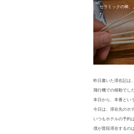
セラミックの棒、
た
昨日書いた滞在記は
飛行機での移動でし
本日から、本番とい
今日は、滞在先のホ
いつもホテルの予約
僕が普段滞在するの