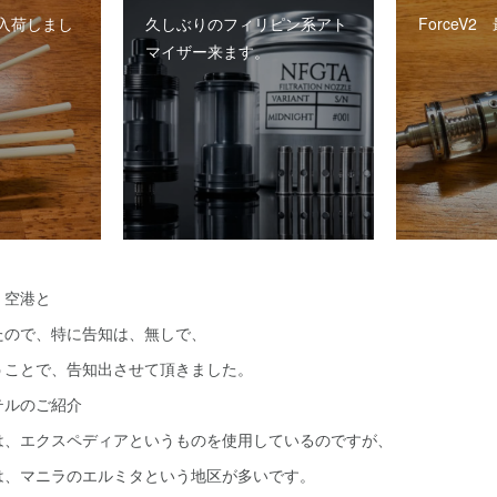
入荷しまし
久しぶりのフィリピン系アト
ForceV
マイザー来ます。
、空港と
たので、特に告知は、無しで、
うことで、告知出させて頂きました。
テルのご紹介
は、エクスペディアというものを使用しているのですが、
は、マニラのエルミタという地区が多いです。