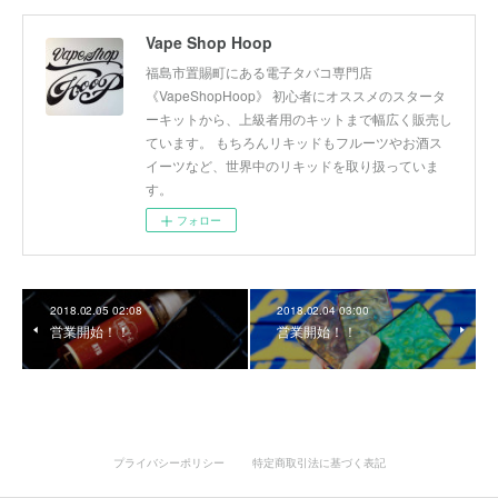
Vape Shop Hoop
福島市置賜町にある電子タバコ専門店
《VapeShopHoop》 初心者にオススメのスタータ
ーキットから、上級者用のキットまで幅広く販売し
ています。 もちろんリキッドもフルーツやお酒ス
イーツなど、世界中のリキッドを取り扱っていま
す。
フォロー
2018.02.05 02:08
2018.02.04 03:00
営業開始！！
営業開始！！
プライバシーポリシー
特定商取引法に基づく表記