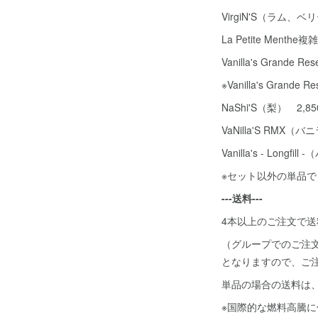
VirgiN'S（ラム、ベ
La Petite Menth
Vanilla's Grande
※Vanilla's Gr
NaShi'S（梨） 2,8
VaNilla'S RMX
Vanilla's - Lon
※セット以外の単品
---送料---
4本以上のご注文で
（グループでのご注
となりますので、ご
単品の場合の送料は
※国際的な燃料高騰