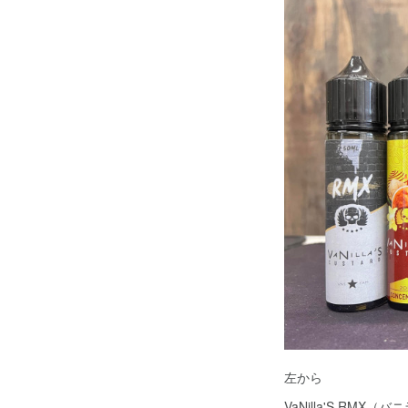
左から
VaNilla'S RMX