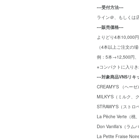
---受付方法---
ライン＠、もしくは
---販売価格---
よりどり4本10,00
（4本以上ご注文の場
例：5本→12,500円、
※コンパクトに入りき
---対象商品VNSリキッ
CREAMY'S （ヘー
MILKY'S（ミルク、
STRAWY'S（スト
La Pêche Verte
Don Vanilla's（ラ
La Petite Fraise