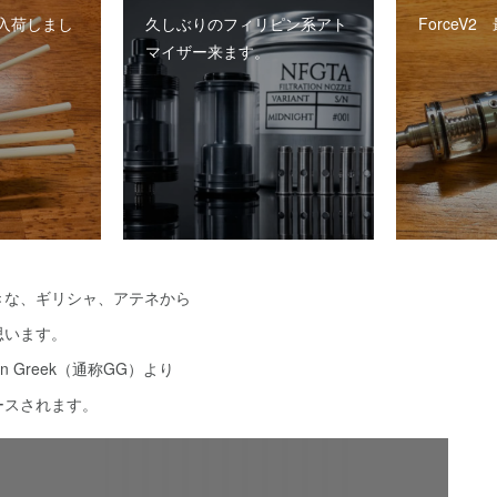
入荷しまし
久しぶりのフィリピン系アト
ForceV
マイザー来ます。
きな、ギリシャ、アテネから
思います。
n Greek（通称GG）より
ースされます。