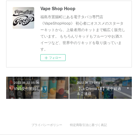
Vape Shop Hoop
福島市置賜町にある電子タバコ専門店
《VapeShopHoop》 初心者にオススメのスタータ
ーキットから、上級者用のキットまで幅広く販売し
ています。 もちろんリキッドもフルーツやお酒ス
イーツなど、世界中のリキッドを取り扱っていま
す。
フォロー
2022.06.22 05:06
2022.06.03 04:21
VNS受付開始します
【La Crema LE】途中経過
＆ご連絡
プライバシーポリシー
特定商取引法に基づく表記