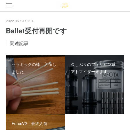
2022.06.19 18:34
Ballet受付再開です
関連記事
セラミックの棒、入荷し
久しぶりのフィリピン系
ました
アトマイザー来ます。
ForceV2 最終入荷