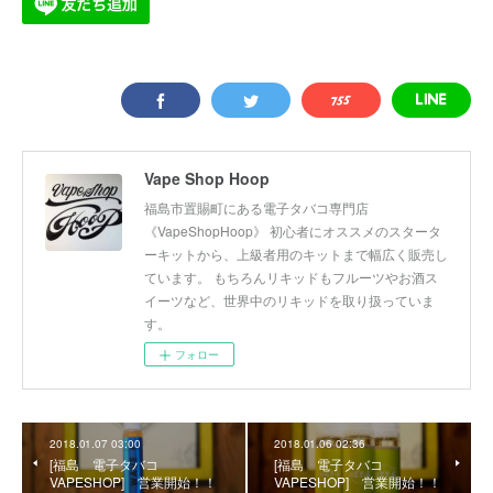
Vape Shop Hoop
福島市置賜町にある電子タバコ専門店
《VapeShopHoop》 初心者にオススメのスタータ
ーキットから、上級者用のキットまで幅広く販売し
ています。 もちろんリキッドもフルーツやお酒ス
イーツなど、世界中のリキッドを取り扱っていま
す。
フォロー
2018.01.07 03:00
2018.01.06 02:36
[福島 電子タバコ
[福島 電子タバコ
VAPESHOP] 営業開始！！
VAPESHOP] 営業開始！！