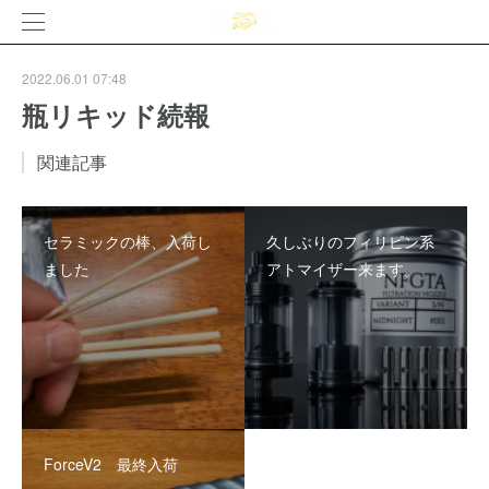
2022.06.01 07:48
瓶リキッド続報
関連記事
セラミックの棒、入荷し
久しぶりのフィリピン系
ました
アトマイザー来ます。
ForceV2 最終入荷