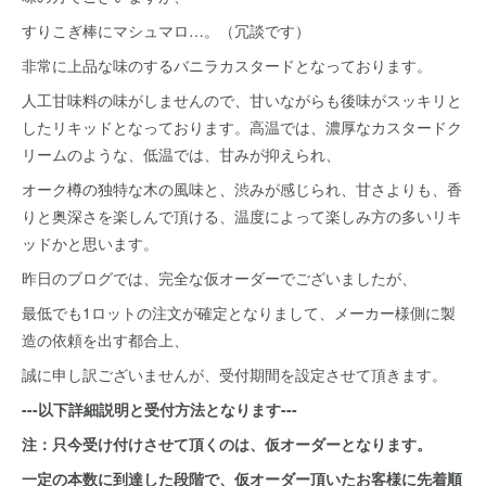
すりこぎ棒にマシュマロ…。（冗談です）
非常に上品な味のするバニラカスタードとなっております。
人工甘味料の味がしませんので、甘いながらも後味がスッキリと
したリキッドとなっております。高温では、濃厚なカスタードク
リームのような、低温では、甘みが抑えられ、
オーク樽の独特な木の風味と、渋みが感じられ、甘さよりも、香
りと奥深さを楽しんで頂ける、温度によって楽しみ方の多いリキ
ッドかと思います。
昨日のブログでは、完全な仮オーダーでございましたが、
最低でも1ロットの注文が確定となりまして、メーカー様側に製
造の依頼を出す都合上、
誠に申し訳ございませんが、受付期間を設定させて頂きます。
---以下詳細説明と受付方法となります---
注：只今受け付けさせて頂くのは、仮オーダーとなります。
一定の本数に到達した段階で、仮オーダー頂いたお客様に先着順