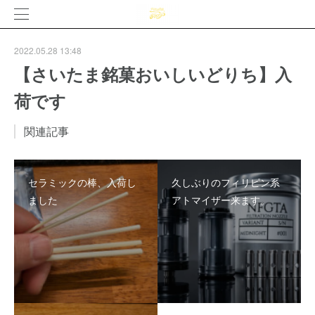
2022.05.28 13:48
【さいたま銘菓おいしいどりち】入
荷です
関連記事
セラミックの棒、入荷し
久しぶりのフィリピン系
ました
アトマイザー来ます。