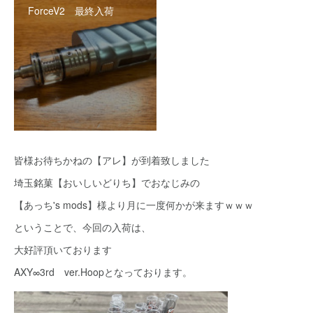
ForceV2 最終入荷
皆様お待ちかねの【アレ】が到着致しました
埼玉銘菓【おいしいどりち】でおなじみの
【あっち's mods】様より月に一度何かが来ますｗｗｗ
ということで、今回の入荷は、
大好評頂いております
AXY∞3rd ver.Hoopとなっております。