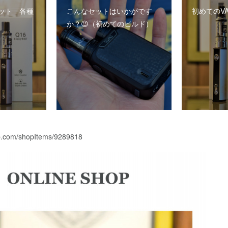
ット 各種
こんなセットはいかがです
初めてのVA
か？😉（初めてのビルド）
p.com/shopItems/9289818