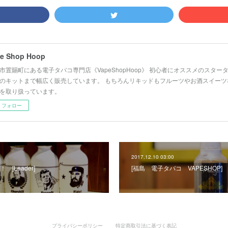
e Shop Hoop
市置賜町にある電子タバコ専門店《VapeShopHoop》 初心者にオススメのスタ
のキットまで幅広く販売しています。 もちろんリキッドもフルーツやお酒スイーツ
を取り扱っています。
フォロー
2017.12.10 03:00
[Leader]
[福島 電子タバコ VAPESHOP
プライバシーポリシー
特定商取引法に基づく表記