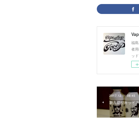
Vap
福島
者用
ッド
2017.12.11 08:45
新入荷リキッド！！ 