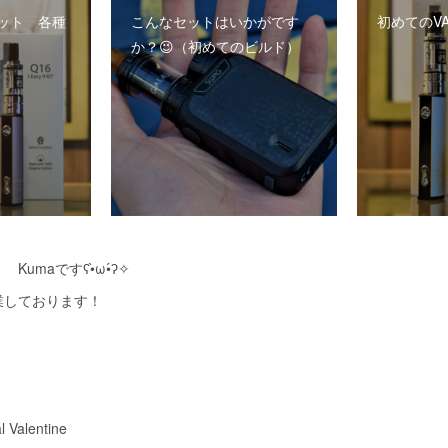
ット 各種
こんなセットはいかがです
初めてのVA
か？😉（初めてのビルド）
umaですʕ•̀ω•́ʔ✧
業しております！
Valentine