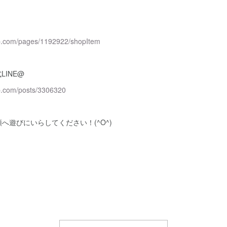
↓
p.com/pages/1192922/shopItem
式LINE@
p.com/posts/3306320
へ遊びにいらしてください！(^O^)
！