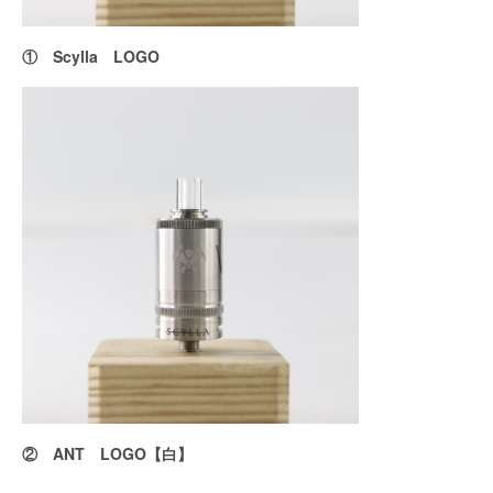
① Scylla LOGO
② ANT LOGO【白】