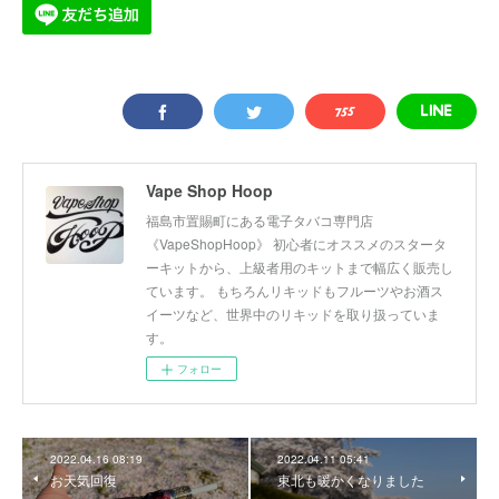
Vape Shop Hoop
福島市置賜町にある電子タバコ専門店
《VapeShopHoop》 初心者にオススメのスタータ
ーキットから、上級者用のキットまで幅広く販売し
ています。 もちろんリキッドもフルーツやお酒ス
イーツなど、世界中のリキッドを取り扱っていま
す。
フォロー
2022.04.16 08:19
2022.04.11 05:41
お天気回復
東北も暖かくなりました