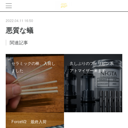
2022.04.11 16:50
悪質な蟻
関連記事
セラミックの棒、入荷し
久しぶりのフィリピン系
ました
アトマイザー来ます。
ForceV2 最終入荷