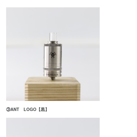
③ANT LOGO【黒】