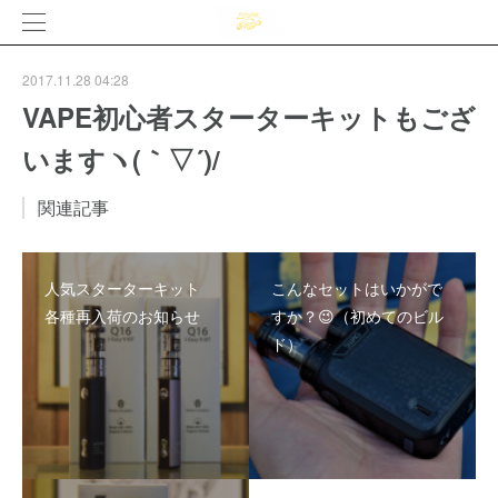
2017.11.28 04:28
VAPE初心者スターターキットもござ
いますヽ(｀▽´)/
関連記事
人気スターターキット
こんなセットはいかがで
各種再入荷のお知らせ
すか？😉（初めてのビル
ド）