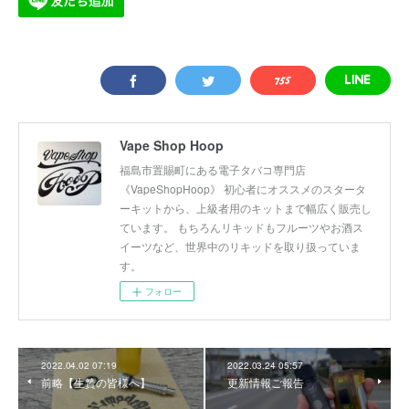
Vape Shop Hoop
福島市置賜町にある電子タバコ専門店
《VapeShopHoop》 初心者にオススメのスタータ
ーキットから、上級者用のキットまで幅広く販売し
ています。 もちろんリキッドもフルーツやお酒ス
イーツなど、世界中のリキッドを取り扱っていま
す。
フォロー
2022.04.02 07:19
2022.03.24 05:57
前略【生贄の皆様へ】
更新情報ご報告