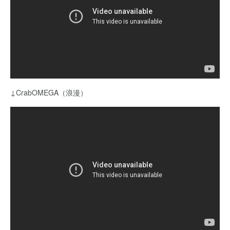
↓CrabOMEGA（浪漫）