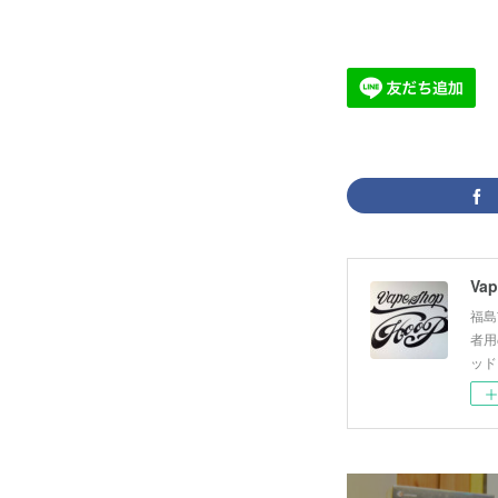
Vap
福島
者用
ッド