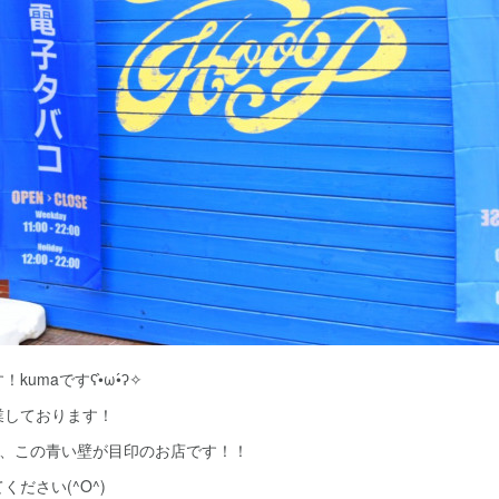
maですʕ•̀ω•́ʔ✧
業しております！
oopは、この青い壁が目印のお店です！！
ださい(^O^)