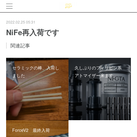
2022.02.25 05:31
NiFe再入荷です
関連記事
セラミックの棒、入荷し
久しぶりのフィリピン系
ました
アトマイザー来ます。
ForceV2 最終入荷