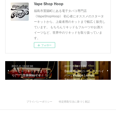
Vape Shop Hoop
福島市置賜町にある電子タバコ専門店
《VapeShopHoop》 初心者にオススメのスタータ
ーキットから、上級者用のキットまで幅広く販売し
ています。 もちろんリキッドもフルーツやお酒ス
イーツなど、世界中のリキッドを取り扱っていま
す。
フォロー
2017.11.10 02:00
2017.11.08 11:26
コーヒーリキッドでまった
Basic Vapor(ベーシックベイ
り(*^^*)営業開始です！！
パー) Vintage Lemon
Sangria(ヴィンテージ …
プライバシーポリシー
特定商取引法に基づく表記