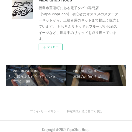
福島市置賜町にある電子タバコ専門店
《VapeShopHoop》 初心者にオススメのスタータ
ーキットから、上級者用のキットまで幅広く販売し
ています。 もちろんリキッドもフルーツやお酒ス
イーツなど、世界中のリキッドを取り扱っていま
す。
フォロー
2022.01.23 08:00
2022.01.21 08:07
大盛況ありがとうございま
本日のお預かり品
すm(_ _)m
プライバシーポリシー
特定商取引法に基づく表記
Copyright ©
2026
Vape Shop Hoop
.