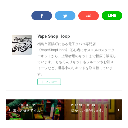
Vape Shop Hoop
福島市置賜町にある電子タバコ専門店
《VapeShopHoop》 初心者にオススメのスタータ
ーキットから、上級者用のキットまで幅広く販売し
ています。 もちろんリキッドもフルーツやお酒ス
イーツなど、世界中のリキッドを取り扱っていま
す。
フォロー
2017.10.28 02:28
2017.10.26 05:43
ほんと好きですね～
懐かしい味がします。