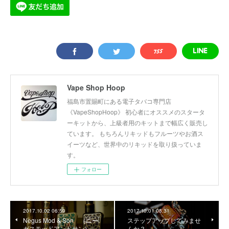
Vape Shop Hoop
福島市置賜町にある電子タバコ専門店
《VapeShopHoop》 初心者にオススメのスタータ
ーキットから、上級者用のキットまで幅広く販売し
ています。 もちろんリキッドもフルーツやお酒ス
イーツなど、世界中のリキッドを取り扱っていま
す。
フォロー
2017.10.02 06:59
2017.10.01 08:31
Negus Mod & Son （ニー
ステップアップしてみませ
ガスモッドアンドサン）
んか？