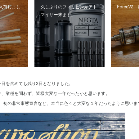
入荷しまし
久しぶりのフィリピン系アト
ForceV
マイザー来ます。
今日を含めても残り2日となりました。
で、業種を問わず、皆様大変な一年だったかと思います。
も、初の非常事態宣言など、本当に色々と大変な１年だったように思いま