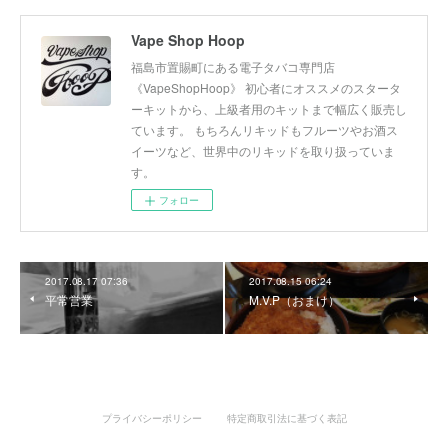
Vape Shop Hoop
福島市置賜町にある電子タバコ専門店
《VapeShopHoop》 初心者にオススメのスタータ
ーキットから、上級者用のキットまで幅広く販売し
ています。 もちろんリキッドもフルーツやお酒ス
イーツなど、世界中のリキッドを取り扱っていま
す。
フォロー
2017.08.17 07:36
2017.08.15 06:24
平常営業
M.V.P（おまけ）
プライバシーポリシー
特定商取引法に基づく表記