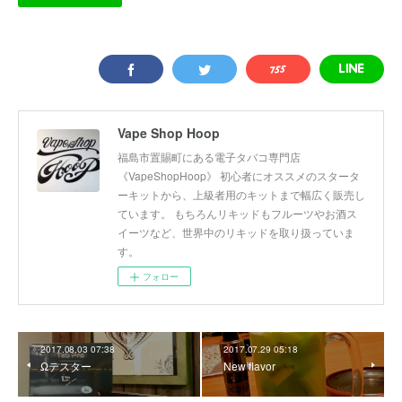
Vape Shop Hoop
福島市置賜町にある電子タバコ専門店
《VapeShopHoop》 初心者にオススメのスタータ
ーキットから、上級者用のキットまで幅広く販売し
ています。 もちろんリキッドもフルーツやお酒ス
イーツなど、世界中のリキッドを取り扱っていま
す。
フォロー
2017.08.03 07:38
2017.07.29 05:18
Ωテスター
New flavor