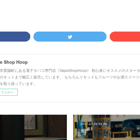
e Shop Hoop
市置賜町にある電子タバコ専門店《VapeShopHoop》 初心者にオススメのスタ
のキットまで幅広く販売しています。 もちろんリキッドもフルーツやお酒スイーツ
を取り扱っています。
フォロー
2017.07.26 04:36
夏空