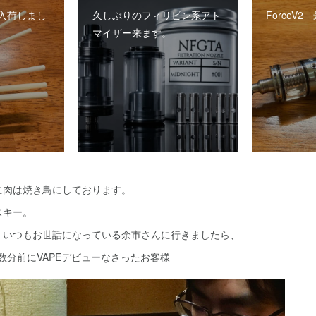
入荷しまし
久しぶりのフィリピン系アト
ForceV
マイザー来ます。
に肉は焼き鳥にしております。
スキー。
、いつもお世話になっている余市さんに行きましたら、
、数分前にVAPEデビューなさったお客様