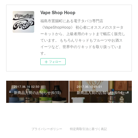
Vape Shop Hoop
福島市置賜町にある電子タバコ専門店
《VapeShopHoop》 初心者にオススメのスタータ
ーキットから、上級者用のキットまで幅広く販売し
ています。 もちろんリキッドもフルーツやお酒ス
イーツなど、世界中のリキッドを取り扱っていま
す。
フォロー
2017.06.16 02:50
2017.06.15 04:01
新商品入荷のお知らせ(6/15)
新商品入荷のお知らせ(6/14)
プライバシーポリシー
特定商取引法に基づく表記