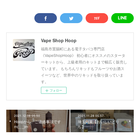
Vape Shop Hoop
福島市置賜町にある電子タバコ専門店
《VapeShopHoop》 初心者にオススメのスタータ
ーキットから、上級者用のキットまで幅広く販売し
ています。 もちろんリキッドもフルーツやお酒ス
イーツなど、世界中のリキッドを取り扱っていま
す。
フォロー
2021.12.08 05:50
2021.11.28 05:57
Hoopから、ご連絡事項です
埼玉銘菓【おいしいどり
m(_ _)m
ち】