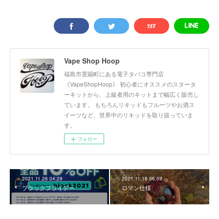
Vape Shop Hoop
福島市置賜町にある電子タバコ専門店
《VapeShopHoop》 初心者にオススメのスタータ
ーキットから、上級者用のキットまで幅広く販売し
ています。 もちろんリキッドもフルーツやお酒ス
イーツなど、世界中のリキッドを取り扱っていま
す。
フォロー
2021.11.26 04:29
2021.11.18 06:59
ブラックフライデー
ロマン仕様