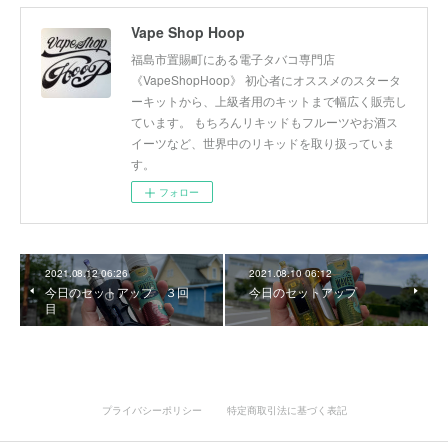
Vape Shop Hoop
福島市置賜町にある電子タバコ専門店
《VapeShopHoop》 初心者にオススメのスタータ
ーキットから、上級者用のキットまで幅広く販売し
ています。 もちろんリキッドもフルーツやお酒ス
イーツなど、世界中のリキッドを取り扱っていま
す。
フォロー
2021.08.12 06:26
2021.08.10 06:12
今日のセットアップ ３回
今日のセットアップ
目
プライバシーポリシー
特定商取引法に基づく表記