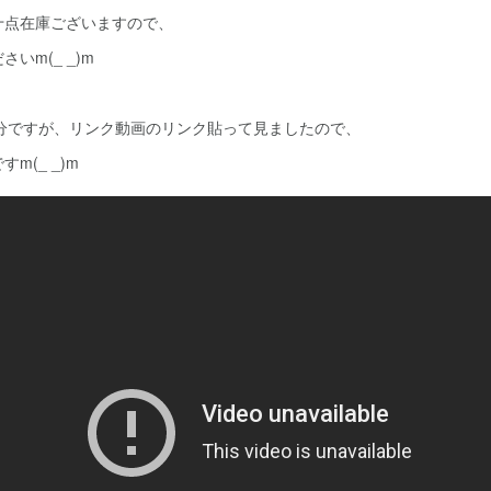
十点在庫ございますので、
いm(_ _)m
M分ですが、リンク動画のリンク貼って見ましたので、
m(_ _)m