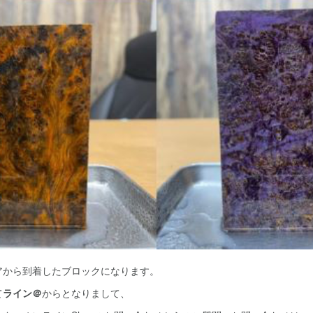
アから到着したブロックになります。
て
ライン＠
からとなりまして、