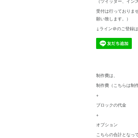
（ツイッター、インス
受付は行っておりま
願い致します。）
↓ライン＠のご登録
制作費は、
制作費（こちらは制
+
ブロックの代金
+
オプション
こちらの合計となっ