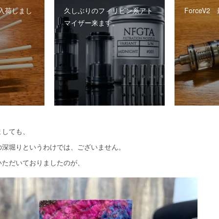
入荷しまし
久しぶりのフィリピン系アト
ForceV
マイザー来ます。
ましても、
の深堀りというわけでは、ございません。
いただいておりましたのが、