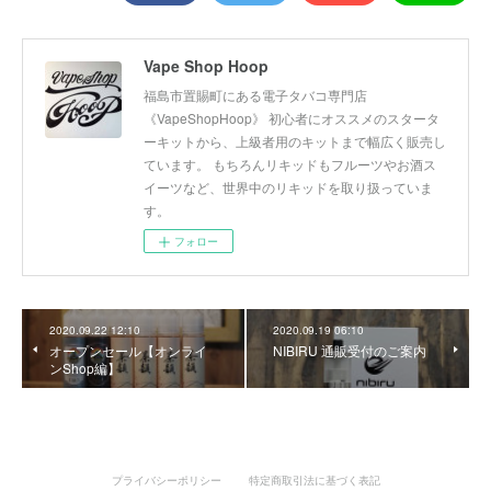
Vape Shop Hoop
福島市置賜町にある電子タバコ専門店
《VapeShopHoop》 初心者にオススメのスタータ
ーキットから、上級者用のキットまで幅広く販売し
ています。 もちろんリキッドもフルーツやお酒ス
イーツなど、世界中のリキッドを取り扱っていま
す。
フォロー
2020.09.22 12:10
2020.09.19 06:10
オープンセール【オンライ
NIBIRU 通販受付のご案内
ンShop編】
プライバシーポリシー
特定商取引法に基づく表記